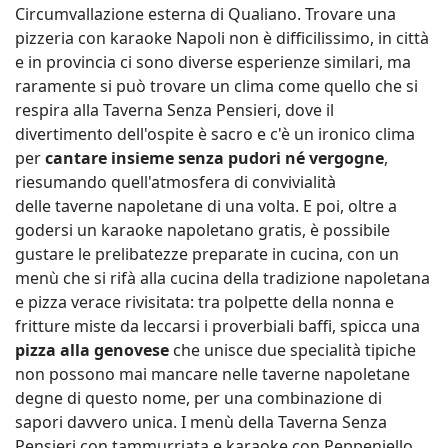
Circumvallazione esterna di Qualiano. Trovare una
pizzeria con karaoke Napoli non è difficilissimo, in città
e in provincia ci sono diverse esperienze similari, ma
raramente si può trovare un clima come quello che si
respira alla Taverna Senza Pensieri, dove il
divertimento dell'ospite è sacro e c'è un ironico clima
per
cantare insieme senza pudori né vergogne
,
riesumando quell'atmosfera di convivialità
delle taverne napoletane di una volta. E poi, oltre a
godersi un karaoke napoletano gratis, è possibile
gustare le prelibatezze preparate in cucina, con un
menù che si rifà alla cucina della tradizione napoletana
e pizza verace rivisitata: tra polpette della nonna e
fritture miste da leccarsi i proverbiali baffi, spicca una
pizza alla genovese
che unisce due specialità tipiche
non possono mai mancare nelle taverne napoletane
degne di questo nome, per una combinazione di
sapori davvero unica. I menù della Taverna Senza
Pensieri con tammurriata e karaoke con Peppeniello