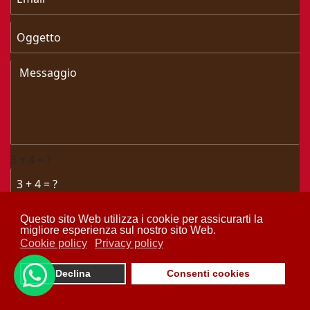
3 + 4 = ?
Invia Messaggio
Questo sito Web utilizza i cookie per assicurarti la
migliore esperienza sul nostro sito Web.
Cookie policy
Privacy policy
© 2026 Taverna senza pensieri. Hosted by
Pubblipro Web
Declina
Consenti cookies
Agency Napoli